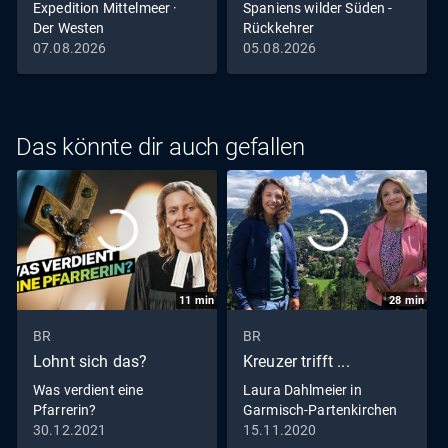
Expedition Mittelmeer ·
Spaniens wilder Süden -
dem Schnee Mäuse zu fangen, und häufig auch
Der Westen
Rückkehrer
vergebens. Die Strategien der Natur sind vielfältig und
07.08.2026
05.08.2026
voller Wunder und führen oft zu erstaunlichen, aber auch
heiteren Begebenheiten.
Das könnte dir auch gefallen
11
min
28
min
BR
BR
Lohnt sich das?
Kreuzer trifft ...
Was verdient eine
Laura Dahlmeier in
Pfarrerin?
Garmisch-Partenkirchen
30.12.2021
15.11.2020