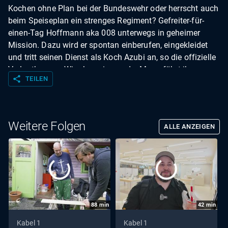
Kochen ohne Plan bei der Bundeswehr oder herrscht auch
beim Speiseplan ein strenges Regiment? Gefreiter-für-
einen-Tag Hoffmann aka 008 unterwegs in geheimer
Mission. Dazu wird er spontan einberufen, eingekleidet
und tritt seinen Dienst als Koch Azubi an, so die offizielle
Verlautbarung. Wir aber wissen: der Mann führt ihn aus –
share
TEILEN
den letzten Wunsch der verstorbenen Queen – Spionage
in den Küchen und Töpfen der Bundeswehr…
Weitere Folgen
ALLE ANZEIGEN
88
min
42
min
Kabel 1
Kabel 1