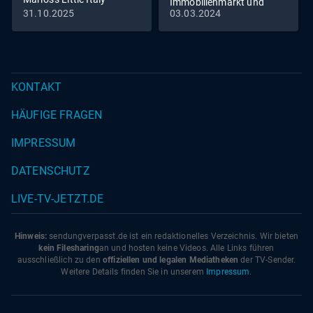
Immobilienmarkt und
31.10.2025
03.03.2024
Romantik pur - Die
Reimanns erneuern ihr
Eheversprechen
KONTAKT
HÄUFIGE FRAGEN
IMPRESSUM
DATENSCHUTZ
LIVE-TV-JETZT.DE
Hinweis:
sendungverpasst.
de
ist ein redaktionelles Verzeichnis. Wir bieten
kein Filesharing
an und hosten keine Videos. Alle Links führen
ausschließlich zu den
offiziellen und legalen Mediatheken
der TV-Sender.
Weitere Details finden Sie in unserem
Impressum
.