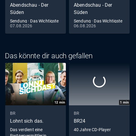
Abendschau - Der
Abendschau - Der
Süden
Süden
Sendung · Das Wichtigste
Sendung · Das Wichtigste
07.08.2026
06.08.2026
aus Südbayern
aus Südbayern
Das könnte dir auch gefallen
12
min
1
min
BR
BR
Lohnt sich das.
BR24
Das verdient eine
40 Jahre CD-Player
Partnervermittlerin