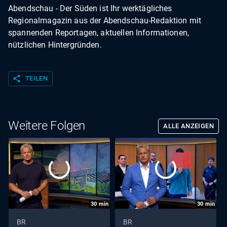
Abendschau - Der Süden ist Ihr werktägliches
Regionalmagazin aus der Abendschau-Redaktion mit
spannenden Reportagen, aktuellen Informationen,
nützlichen Hintergründen.
share
TEILEN
Weitere Folgen
ALLE ANZEIGEN
30
min
30
min
BR
BR