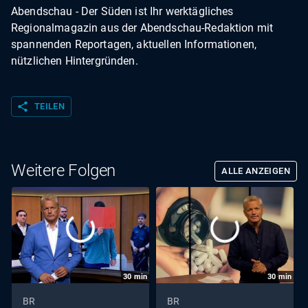
Abendschau - Der Süden ist Ihr werktägliches
Regionalmagazin aus der Abendschau-Redaktion mit
spannenden Reportagen, aktuellen Informationen,
nützlichen Hintergründen.
share
TEILEN
Weitere Folgen
ALLE ANZEIGEN
30
min
30
min
BR
BR