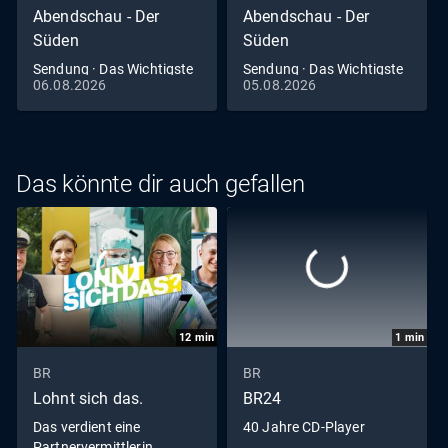
Abendschau - Der
Abendschau - Der
Süden
Süden
Sendung · Das Wichtigste
Sendung · Das Wichtigste
06.08.2026
05.08.2026
aus Südbayern
aus Südbayern
Das könnte dir auch gefallen
12
min
1
min
BR
BR
Lohnt sich das.
BR24
Das verdient eine
40 Jahre CD-Player
Partnervermittlerin