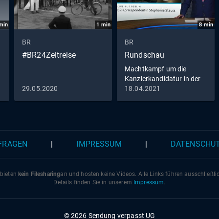
min
1
min
8
min
BR
BR
#BR24Zeitreise
Rundschau
Machtkampf um die
Kanzlerkandidatur in der
Union
29.05.2020
18.04.2021
 FRAGEN
|
IMPRESSUM
|
DATENSCHU
 bieten
kein Filesharing
an und hosten keine Videos. Alle Links führen ausschließl
Details finden Sie in unserem
Impressum
.
© 2026 Sendung verpasst UG