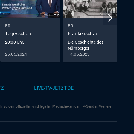
15
min
5
min
BR
BR
B
Tagesschau
Frankenschau
p
20:00 Uhr,
Die Geschichte des
U
Nürnberger
S
Kulturzentrums "KOMM"
M
25.05.2024
14.05.2023
2
TZ
|
LIVE-TV-JETZT.DE
ich zu den
offiziellen und legalen Mediatheken
der TV-Sender. Weitere