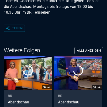
Themen, Geschichten, die unter die Haut gehen - das ist
die Abendschau. Montags bis freitags von 18.00 bis
18.30 Uhr im BR Fernsehen.
share
TEILEN
Weitere Folgen
ALLE ANZEIGEN
30
min
30
min
BR
BR
Abendschau
Abendschau