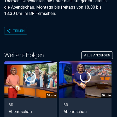
Themen, Geschichten, die unter die Haut gehen - das ist
die Abendschau. Montags bis freitags von 18.00 bis
18.30 Uhr im BR Fernsehen.
share
TEILEN
Weitere Folgen
ALLE ANZEIGEN
30
min
30
min
BR
BR
Abendschau
Abendschau