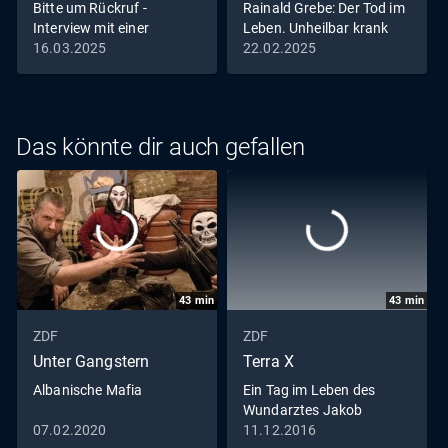
Bitte um Rückruf -
Rainald Grebe: Der Tod im
Interview mit einer
Leben. Unheilbar krank
Schriftstellerin
zum größten Auftritt
16.03.2025
22.02.2025
Das könnte dir auch gefallen
43
min
43
min
ZDF
ZDF
Unter Gangstern
Terra X
Albanische Mafia
Ein Tag im Leben des
Wundarztes Jakob
Althaus im Jahr 1454
07.02.2020
11.12.2016