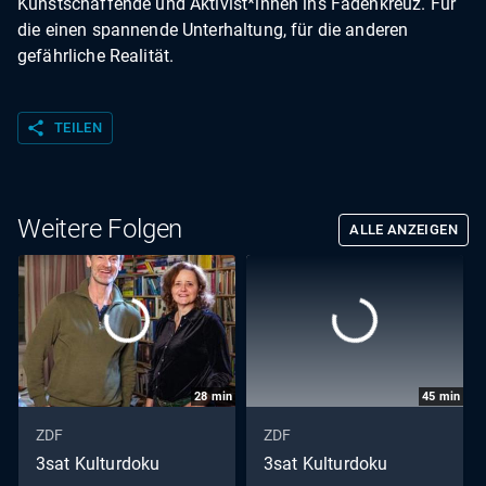
Kunstschaffende und Aktivist*innen ins Fadenkreuz. Für
die einen spannende Unterhaltung, für die anderen
gefährliche Realität.
share
TEILEN
Weitere Folgen
ALLE ANZEIGEN
28
min
45
min
ZDF
ZDF
3sat Kulturdoku
3sat Kulturdoku