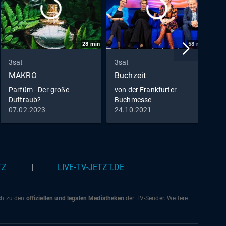
28
min
58
min
3sat
3sat
3
MAKRO
Buchzeit
P
G
Parfüm - Der große
von der Frankfurter
Duftraub?
Buchmesse
R
07.02.2023
24.10.2021
0
S
L
K
TZ
|
LIVE-TV-JETZT.DE
ich zu den
offiziellen und legalen Mediatheken
der TV-Sender. Weitere