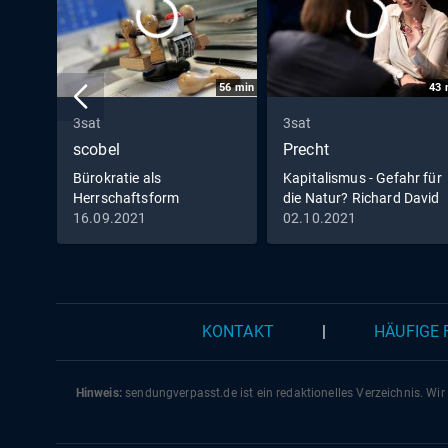
56
min
43
3sat
3sat
scobel
Precht
Bürokratie als
Kapitalismus - Gefahr für
Herrschaftsform
die Natur? Richard David
Precht im Gespräch mit
16.09.2021
02.10.2021
Eva von Redecker,
KONTAKT
|
HÄUFIGE
Hinweis:
sendungverpasst.
de
ist ein redaktionelles Verzeichnis. Wir