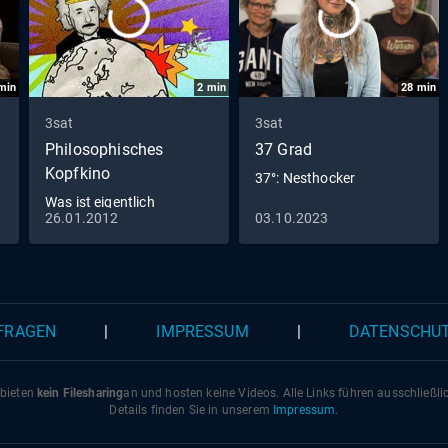
min
2
min
28
min
3sat
3sat
Philosophisches
37 Grad
Kopfkino
37°: Nesthocker
Was ist eigentlich
26.01.2012
03.10.2023
Empirismus?
 FRAGEN
|
IMPRESSUM
|
DATENSCHU
 bieten
kein Filesharing
an und hosten keine Videos. Alle Links führen ausschließl
Details finden Sie in unserem
Impressum
.