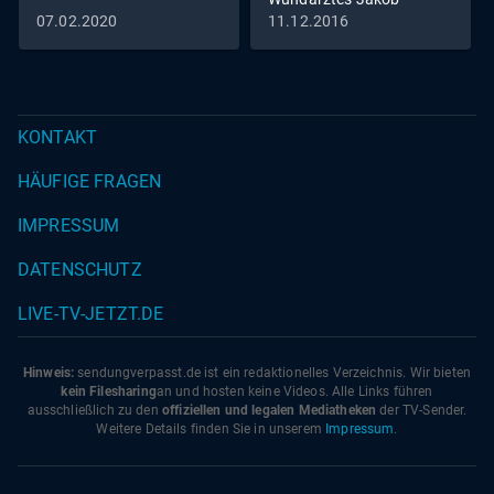
Althaus im Jahr 1454
07.02.2020
11.12.2016
KONTAKT
HÄUFIGE FRAGEN
IMPRESSUM
DATENSCHUTZ
LIVE-TV-JETZT.DE
Hinweis:
sendungverpasst.
de
ist ein redaktionelles Verzeichnis. Wir bieten
kein Filesharing
an und hosten keine Videos. Alle Links führen
ausschließlich zu den
offiziellen und legalen Mediatheken
der TV-Sender.
Weitere Details finden Sie in unserem
Impressum
.