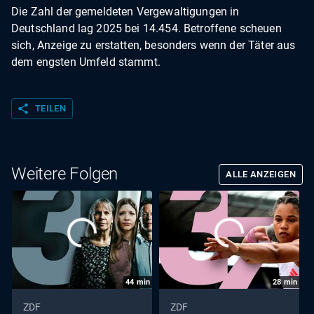
Die Zahl der gemeldeten Vergewaltigungen in
Deutschland lag 2025 bei 14.454. Betroffene scheuen
sich, Anzeige zu erstatten, besonders wenn der Täter aus
dem engsten Umfeld stammt.
share
TEILEN
Weitere Folgen
ALLE ANZEIGEN
44
min
28
min
ZDF
ZDF