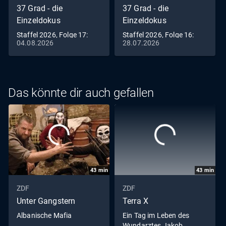
37 Grad - die
37 Grad - die
Einzeldokus
Einzeldokus
Staffel 2026, Folge 17:
Staffel 2026, Folge 16:
04.08.2026
28.07.2026
Zwischen uns die
Das Gold ihres Lebens -
Wahrheit
Kugelstoßerin Yemisi
Das könnte dir auch gefallen
43
min
43
min
ZDF
ZDF
Unter Gangstern
Terra X
Albanische Mafia
Ein Tag im Leben des
Wundarztes Jakob