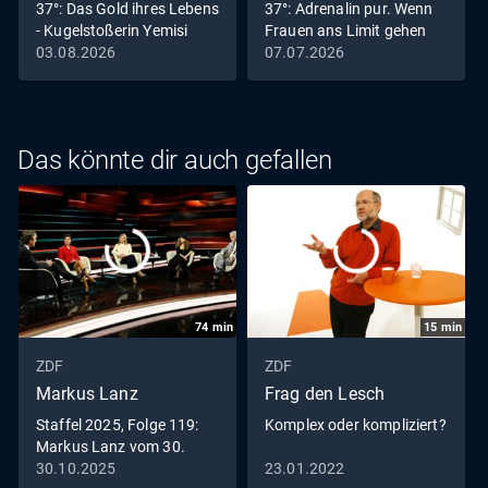
37°: Das Gold ihres Lebens
37°: Adrenalin pur. Wenn
- Kugelstoßerin Yemisi
Frauen ans Limit gehen
03.08.2026
07.07.2026
Das könnte dir auch gefallen
74
min
15
min
ZDF
ZDF
Markus Lanz
Frag den Lesch
Staffel 2025, Folge 119:
Komplex oder kompliziert?
Markus Lanz vom 30.
Oktober 2025
30.10.2025
23.01.2022