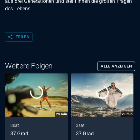
aus drei Generationen und stellt ihnen die großen Fragen
des Lebens.
share
TEILEN
Weitere Folgen
ALLE ANZEIGEN
28
min
29
min
3sat
3sat
37 Grad
37 Grad