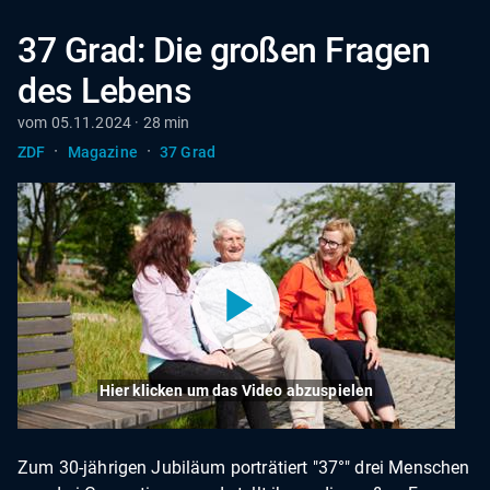
37 Grad: Die großen Fragen
des Lebens
vom 05.11.2024 · 28 min
·
·
ZDF
Magazine
37 Grad
Hier klicken um das Video abzuspielen
Zum 30-jährigen Jubiläum porträtiert "37°" drei Menschen