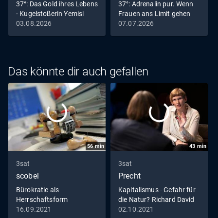
37°: Das Gold ihres Lebens
37°: Adrenalin pur. Wenn
- Kugelstoßerin Yemisi
Frauen ans Limit gehen
03.08.2026
07.07.2026
Das könnte dir auch gefallen
56
min
43
min
3sat
3sat
scobel
Precht
Bürokratie als
Kapitalismus - Gefahr für
Herrschaftsform
die Natur? Richard David
Precht im Gespräch mit
16.09.2021
02.10.2021