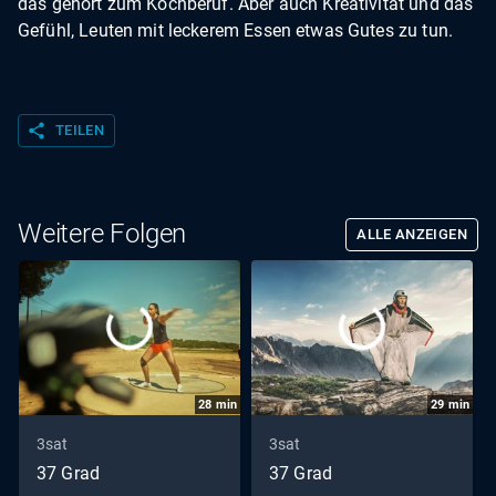
das gehört zum Kochberuf. Aber auch Kreativität und das
Gefühl, Leuten mit leckerem Essen etwas Gutes zu tun.
share
TEILEN
Weitere Folgen
ALLE ANZEIGEN
28
min
29
min
3sat
3sat
37 Grad
37 Grad