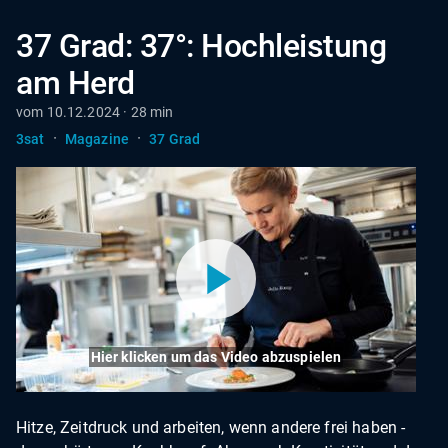
37 Grad: 37°: Hochleistung
am Herd
vom 10.12.2024 · 28 min
·
·
3sat
Magazine
37 Grad
Hier klicken um das Video abzuspielen
Hitze, Zeitdruck und arbeiten, wenn andere frei haben -