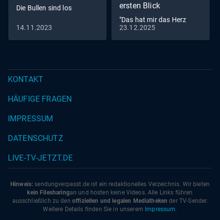
ersten Blick
Die Bullen sind los
"Das hat mir das Herz
14.11.2023
23.12.2025
zerrissen": Ein Finale
emotionaler denn je!
KONTAKT
HÄUFIGE FRAGEN
IMPRESSUM
DATENSCHUTZ
LIVE-TV-JETZT.DE
Hinweis:
sendungverpasst.
de
ist ein redaktionelles Verzeichnis. Wir bieten
kein Filesharing
an und hosten keine Videos. Alle Links führen
ausschließlich zu den
offiziellen und legalen Mediatheken
der TV-Sender.
Weitere Details finden Sie in unserem
Impressum
.