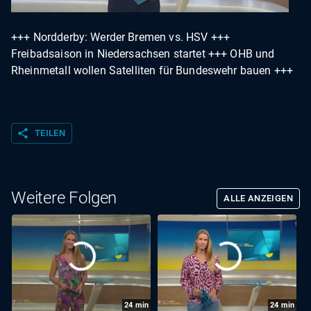
+++ Nordderby: Werder Bremen vs. HSV +++
Freibadsaison in Niedersachsen startet +++ OHB und
Rheinmetall wollen Satelliten für Bundeswehr bauen +++
share
TEILEN
Weitere Folgen
ALLE ANZEIGEN
24
min
24
min