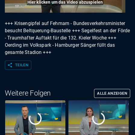
Hier klicken um das Video abzuspielen
+++ Krisengipfel auf Fehmarn - Bundesverkehrsminister
besucht Beltquerung-Baustelle +++ Segelfest an der Förde
- Traumhafter Auftakt für die 132. Kieler Woche +++
Oerding im Volkspark - Hamburger Sänger füllt das
gesamte Stadion +++
share
TEILEN
Weitere Folgen
ALLE ANZEIGEN