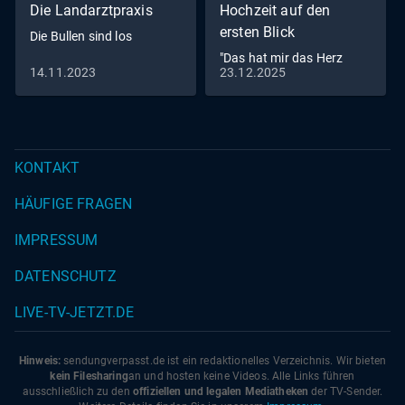
Die Landarztpraxis
Hochzeit auf den
ersten Blick
Die Bullen sind los
"Das hat mir das Herz
14.11.2023
23.12.2025
zerrissen": Ein Finale
emotionaler denn je!
KONTAKT
HÄUFIGE FRAGEN
IMPRESSUM
DATENSCHUTZ
LIVE-TV-JETZT.DE
Hinweis:
sendungverpasst.
de
ist ein redaktionelles Verzeichnis. Wir bieten
kein Filesharing
an und hosten keine Videos. Alle Links führen
ausschließlich zu den
offiziellen und legalen Mediatheken
der TV-Sender.