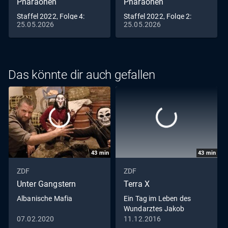
Pharaonen
Pharaonen
Staffel 2022, Folge 4:
Staffel 2022, Folge 2:
25.05.2026
25.05.2026
Totenkult
Götter und Könige
Das könnte dir auch gefallen
43
min
43
min
ZDF
ZDF
Unter Gangstern
Terra X
Albanische Mafia
Ein Tag im Leben des
Wundarztes Jakob
Althaus im Jahr 1454
07.02.2020
11.12.2016