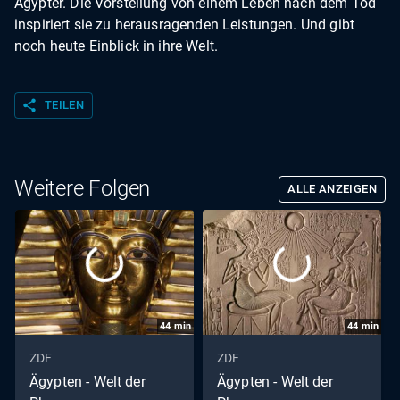
Ägypter. Die Vorstellung von einem Leben nach dem Tod
inspiriert sie zu herausragenden Leistungen. Und gibt
noch heute Einblick in ihre Welt.
share
TEILEN
Weitere Folgen
ALLE ANZEIGEN
44
min
44
min
ZDF
ZDF
Ägypten - Welt der
Ägypten - Welt der